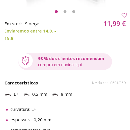
11,99 €
Em stock
9 peças
Enviaremos entre 14.8. -
18.8.
98 % dos clientes recomendam
compra em naninails.pt
Características
N.º da cat.: 0601/359
L+
0,2 mm
8 mm
curvatura: L+
espessura: 0,20 mm