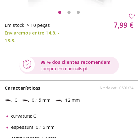
7,99 €
Em stock
> 10 peças
Enviaremos entre 14.8. -
18.8.
98 % dos clientes recomendam
compra em naninails.pt
Características
N.º da cat.: 0601/24
C
0,15 mm
12 mm
curvatura: C
espessura: 0,15 mm