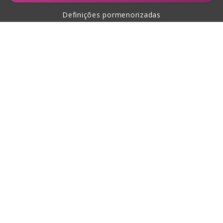
Definições pormenorizadas
Sobre a compra
Sobre nós
Contacto
Esta página está protegida com a ajuda de reCAPTCHA,