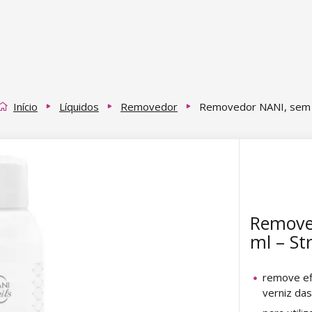
Início
Líquidos
Removedor
Removedor NANI, sem 
Remove
ml – St
remove ef
verniz da