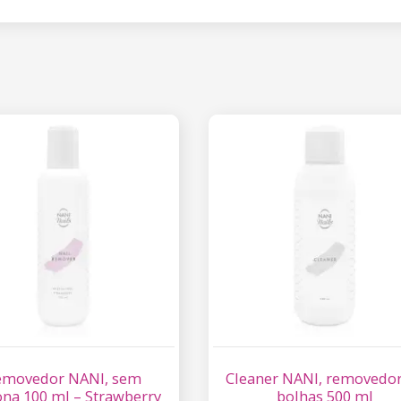
emovedor NANI, sem
Cleaner NANI, removedor
ona 100 ml – Strawberry
bolhas 500 ml