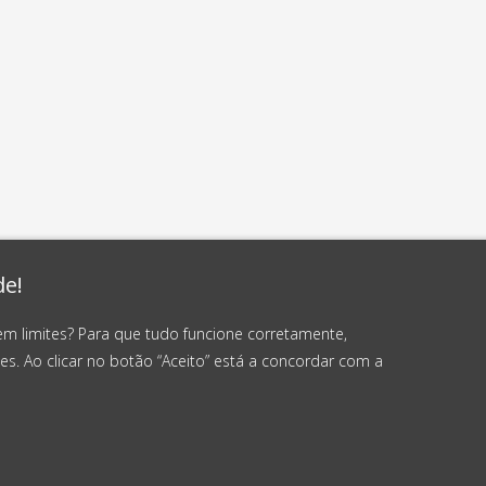
de!
em limites? Para que tudo funcione corretamente,
es. Ao clicar no botão “Aceito” está a concordar com a