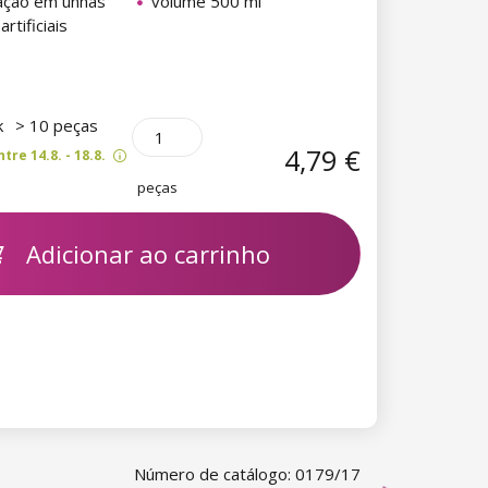
zação em unhas
volume 500 ml
artificiais
k
> 10 peças
4,79 €
re 14.8. - 18.8.
peças
Adicionar ao carrinho
Número de catálogo: 0179/17