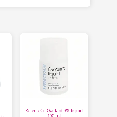
 –
RefectoCil Oxidant 3% liquid
as –
100 ml