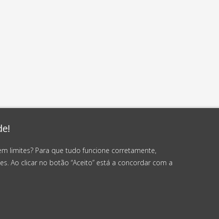
de!
em limites? Para que tudo funcione corretamente,
es. Ao clicar no botão “Aceito” está a concordar com a