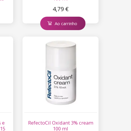
4,79 €
Ao carrinho
s e
RefectoCil Oxidant 3% cream
 15
100 ml