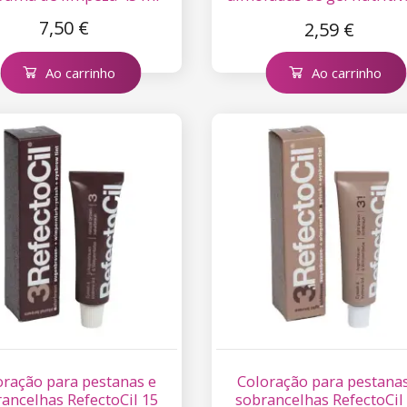
1 par
7,50 €
2,59 €
Ao carrinho
Ao carrinho
oração para pestanas e
Coloração para pestana
ancelhas RefectoCil 15
sobrancelhas RefectoCil