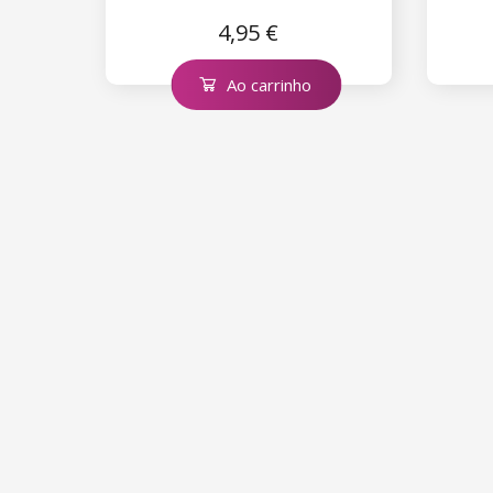
ml – Preto n.ş 1
ml –
4,95 €
Ao carrinho