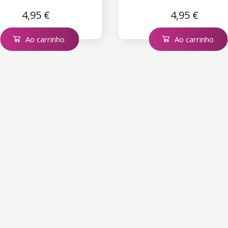
 Castanho natural n.º 3
ml – Castanho claro n.ş 
4,95 €
4,95 €
Ao carrinho
Ao carrinho