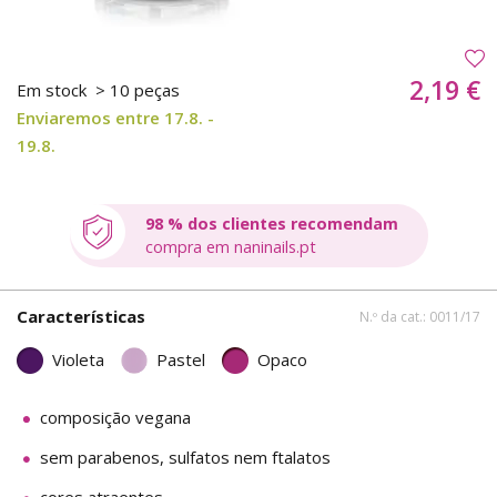
2,19 €
Em stock
> 10 peças
Enviaremos entre 17.8. -
19.8.
98 % dos clientes recomendam
compra em naninails.pt
Características
N.º da cat.: 0011/17
Violeta
Pastel
Opaco
composição vegana
sem parabenos, sulfatos nem ftalatos