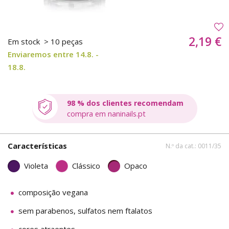
2,19 €
Em stock
> 10 peças
Enviaremos entre 14.8. -
18.8.
98 % dos clientes recomendam
compra em naninails.pt
Características
N.º da cat.: 0011/35
Violeta
Clássico
Opaco
composição vegana
sem parabenos, sulfatos nem ftalatos