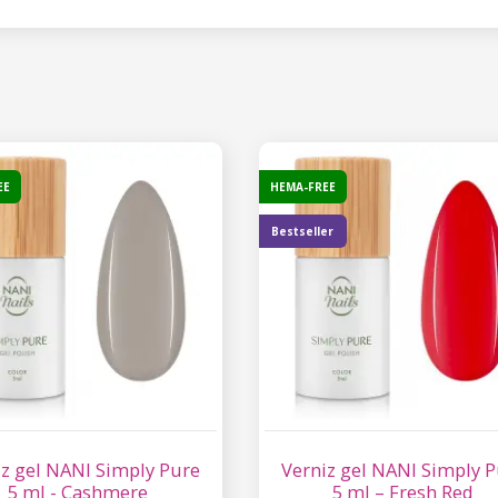
EE
HEMA-FREE
Bestseller
iz gel NANI Simply Pure
Verniz gel NANI Simply 
5 ml - Cashmere
5 ml – Fresh Red