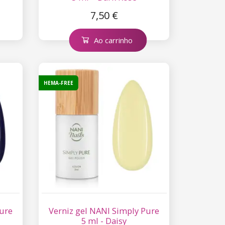
7,50 €
Ao carrinho
HEMA-FREE
Pure
Verniz gel NANI Simply Pure
5 ml - Daisy