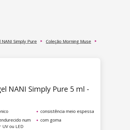
l NANI Simply Pure
Coleção Morning Muse
gel NANI Simply Pure 5 ml -
énico
consistência meio espessa
endurecido num
com goma
or UV ou LED