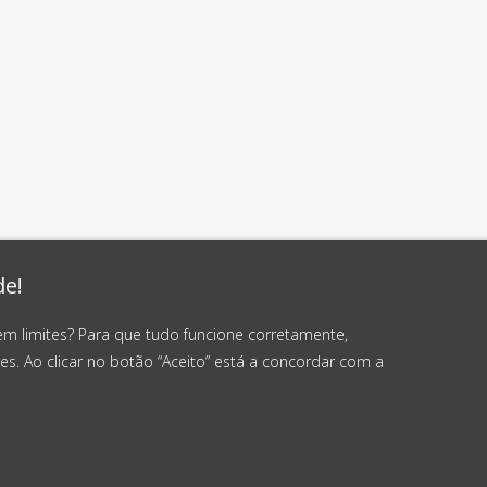
de!
em limites? Para que tudo funcione corretamente,
es. Ao clicar no botão “Aceito” está a concordar com a