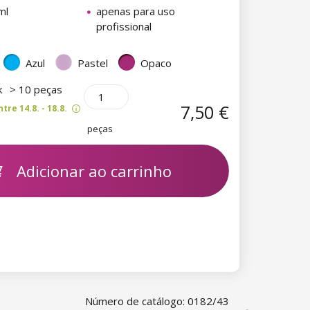
ml
apenas para uso
profissional
Azul
Pastel
Opaco
k
> 10 peças
7,50 €
re 14.8. - 18.8.
peças
Adicionar ao carrinho
Número de catálogo: 0182/43