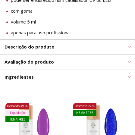
pode ser endurecido num catalisador UV ou LED
com goma
volume 5 ml
apenas para uso profissional
Descrição do produto
Avaliação do produto
Ingredientes
Desconto
49 %
Desconto
27 %
Liquidação
HEMA-FREE
HEMA-FREE