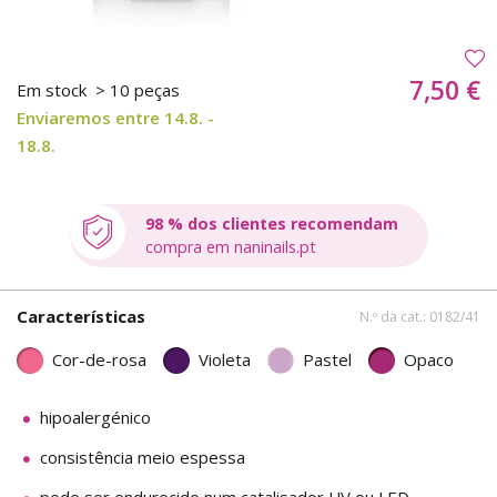
7,50 €
Em stock
> 10 peças
Enviaremos entre 14.8. -
18.8.
98 % dos clientes recomendam
compra em naninails.pt
Características
N.º da cat.: 0182/41
Cor-de-rosa
Violeta
Pastel
Opaco
hipoalergénico
consistência meio espessa