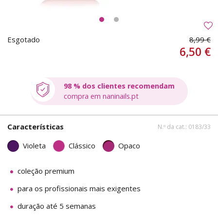
Esgotado
8,99 €
6,50 €
98 % dos clientes recomendam
compra em naninails.pt
Características
N.º da cat.: 0183/33
Violeta
Clássico
Opaco
coleção premium
para os profissionais mais exigentes
duração até 5 semanas