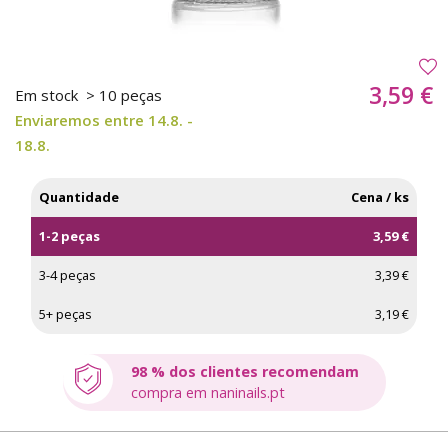
3,59 €
Em stock
> 10 peças
Enviaremos entre 14.8. -
18.8.
Quantidade
Cena / ks
1-2 peças
3,59 €
3-4 peças
3,39 €
5+ peças
3,19 €
98 % dos clientes recomendam
compra em naninails.pt