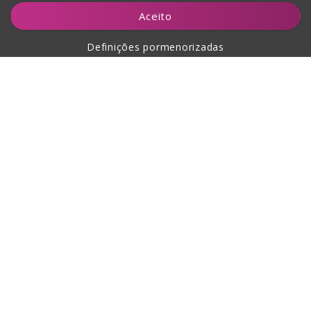
Adicionar ao carrinho
Aceito
Definições pormenorizadas
Sobre a compra
Sobre nós
Contacto