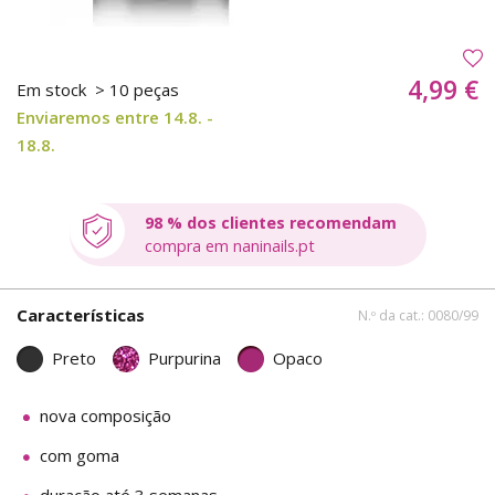
4,99 €
Em stock
> 10 peças
Enviaremos entre 14.8. -
18.8.
98 % dos clientes recomendam
compra em naninails.pt
Características
N.º da cat.: 0080/99
Preto
Purpurina
Opaco
nova composição
com goma